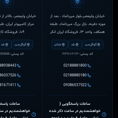
خیابان ولیعصر،بلوار میرداماد ، بعد از
خیابان ولیعصر، بالاتر از 
موزه دفینه، بازار بزرگ میرداماد، طبقه
مرکز کامپیوتر ایران، طب
همکف، واحد ۱۳، فروشگاه ایران انکر
۱۰۹، فروشگاه کاج ایران
گوگل‌مپ
بلد
نشان
گوگل‌مپ
بلد
کد پستی:
۱۹۶۹۷۷۳۱۶۶
کد پستی:
1416793848
88938443
02188881800
86037526
02188880180
81671411
09386037522
ساعات پاسخگویی (
ساعات پاسخگ
خواهشمندیم در ساعت ذکر شده
خواهشمندیم در سا