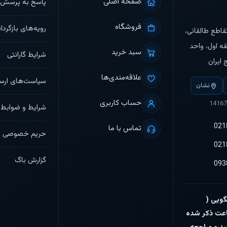
صفحه اصلی
پاسخ به پرسش‌ه
فروشگاه
رویه‌های بازگردان
تقاطع طالقانی،
قه اول، واحد
سبد خرید
شرایط گارانتی
علاقه‌مندی‌ها
سیاست‌های ارس
نشان
حساب کاربری
شرایط و ضوابط
021
تماس با ما
حریم خصوصی
021
گزارش باگ
093
ویی (
عت ذکر شده