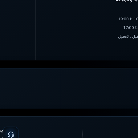
د و مراجعه
یل : تعطیل
پشت