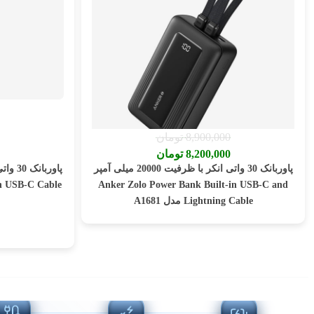
قیمت اصلی 8,900,000 تومان بود.
8,900,000
تومان
قیمت فعلی 8,200,000 تومان است.
8,200,000
تومان
این
پاوربانک 30 واتی انکر با ظرفیت 20000 میلی آمپر
محصول
دارای
in USB-C Cable
Anker Zolo Power Bank Built-in USB-C and
انواع
Lightning Cable مدل A1681
مختلفی
می
باشد.
گزینه
ها
ممکن
است
در
صفحه
محصول