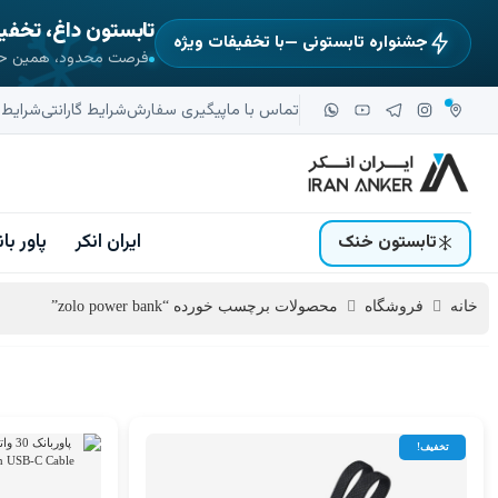
تابستون داغ، تخف
جشنواره تابستونی —با تخفیفات ویژه
فرصت محدود، همین حالا
تماس با ما
پیگیری سفارش
شرایط گارانتی
شرایط و
ایران انکر
پاور با
تابستون خنک
خانه
فروشگاه
محصولات برچسب خورده “zolo power bank”
تخفیف!