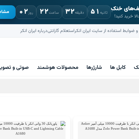
یف‌های خنک
۰۲
۲۲
۳۲
۵۰
مشاه
ثانیه
دقیقه
ساعت
روز
 خرید کنید!
 ضوابط استفاده از سایت ایران انکر
استعلام گارانتی
درباره ایران انکر
نک
کابل ها
شارژرها
محصولات هوشمند
صوتی و تصوی